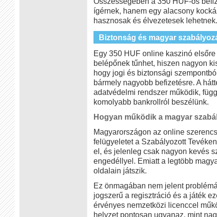
Összességében a 350 HUF-os befi
ígérnek, hanem egy alacsony kockáza
hasznosak és élvezetesek lehetnek
Biztonság és magyar szabályozá
Egy 350 HUF online kaszinó elsőre 
belépőnek tűnhet, hiszen nagyon ki
hogy jogi és biztonsági szempontbó
bármely nagyobb befizetésre. A hát
adatvédelmi rendszer működik, függet
komolyabb bankrollról beszélünk.
Hogyan működik a magyar szabál
Magyarországon az online szerencsej
felügyeletet a Szabályozott Tevéke
el, és jelenleg csak nagyon kevés s
engedéllyel. Emiatt a legtöbb magya
oldalain játszik.
Ez önmagában nem jelent problémát
jogszerű a regisztráció és a játék 
érvényes nemzetközi licenccel műk
helyzet pontosan ugyanaz, mint nag