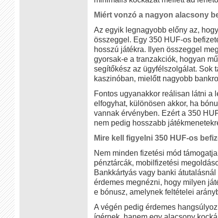
Miért vonzó a nagyon alacsony be
Az egyik legnagyobb előny az, hogy
összeggel. Egy 350 HUF-os befizeté
hosszú játékra. Ilyen összeggel meg 
gyorsak-e a tranzakciók, hogyan műk
segítőkész az ügyfélszolgálat. Sok t
kaszinóban, mielőtt nagyobb bankrol
Fontos ugyanakkor reálisan látni a 
elfogyhat, különösen akkor, ha bónus
vannak érvényben. Ezért a 350 HUF
nem pedig hosszabb játékmenetekr
Mire kell figyelni 350 HUF-os befi
Nem minden fizetési mód támogatja
pénztárcák, mobilfizetési megoldáso
Bankkártyás vagy banki átutalásná
érdemes megnézni, hogy milyen játék
e bónusz, amelynek feltételei arányb
A végén pedig érdemes hangsúlyoz
ígérnek, hanem egy alacsony kockáz