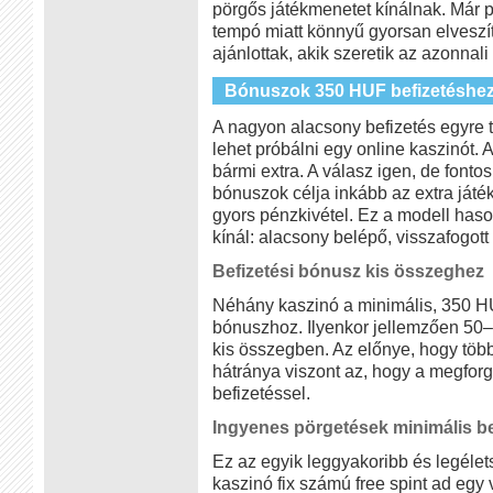
pörgős játékmenetet kínálnak. Már pár
tempó miatt könnyű gyorsan elveszí
ajánlottak, akik szeretik az azonnali
Bónuszok 350 HUF befizetéshez 
A nagyon alacsony befizetés egyre t
lehet próbálni egy online kaszinót. A
bármi extra. A válasz igen, de fonto
bónuszok célja inkább az extra játé
gyors pénzkivétel. Ez a modell haso
kínál: alacsony belépő, visszafogott
Befizetési bónusz kis összeghez
Néhány kaszinó a minimális, 350 HU
bónuszhoz. Ilyenkor jellemzően 50–
kis összegben. Az előnye, hogy több
hátránya viszont az, hogy a megfor
befizetéssel.
Ingyenes pörgetések minimális be
Ez az egyik leggyakoribb és legélet
kaszinó fix számú free spint ad egy 