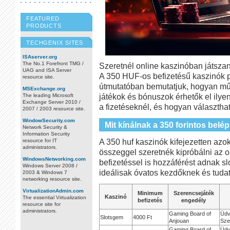
FEATURED
PRODUCTS
TECHGENIX SITES
ISAserver.org
The No.1 Forefront TMG /
Szeretnél online kaszinóban játsza
UAG and ISA Server
A 350 HUF-os befizetésű kaszinók 
resource site.
útmutatóban bemutatjuk, hogyan műk
MSExchange.org
The leading Microsoft
játékok és bónuszok érhetők el ilye
Exchange Server 2010 /
a fizetéseknél, és hogyan választha
2007 / 2003 resource site.
WindowSecurity.com
Mit kínálnak a 350 forintos bel
Network Security &
Information Security
A 350 huf kaszinók kifejezetten azo
resource for IT
administrators.
összeggel szeretnék kipróbálni az o
WindowsNetworking.com
befizetéssel is hozzáférést adnak s
Windows Server 2008 /
ideálisak óvatos kezdőknek és tuda
2003 & Windows 7
networking resource site.
VirtualizationAdmin.com
Minimum
Szerencsejáték
Kaszinó
The essential Virtualization
befizetés
engedély
resource site for
administrators.
Gaming Board of
Üdv
Slotsgem
4000 Ft
Anjouan
Sze
Gaming Board of
Üdv