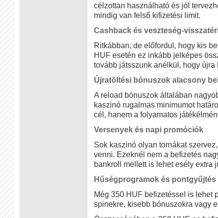
célzottan használható és jól tervez
mindig van felső kifizetési limit.
Cashback és veszteség-visszatér
Ritkábban, de előfordul, hogy kis be
HUF esetén ez inkább jelképes össze
tovább játsszunk anélkül, hogy újra 
Újratöltési bónuszok alacsony be
A reload bónuszok általában nagyo
kaszinó rugalmas minimumot határoz
cél, hanem a folyamatos játékélmény
Versenyek és napi promóciók
Sok kaszinó olyan tornákat szervez, 
venni. Ezeknél nem a befizetés nagy
bankroll mellett is lehet esély extra 
Hűségprogramok és pontgyűjtés
Még 350 HUF befizetéssel is lehet p
spinekre, kisebb bónuszokra vagy ex