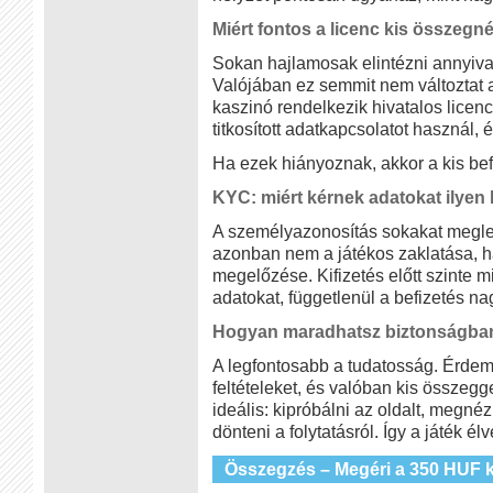
Miért fontos a licenc kis összegné
Sokan hajlamosak elintézni annyival
Valójában ez semmit nem változtat 
kaszinó rendelkezik hivatalos licen
titkosított adatkapcsolatot használ, 
Ha ezek hiányoznak, akkor a kis befi
KYC: miért kérnek adatokat ilyen k
A személyazonosítás sokakat meglep
azonban nem a játékos zaklatása, 
megelőzése. Kifizetés előtt szinte 
adatokat, függetlenül a befizetés na
Hogyan maradhatsz biztonságban
A legfontosabb a tudatosság. Érdemes
feltételeket, és valóban kis összeg
ideális: kipróbálni az oldalt, megnéz
dönteni a folytatásról. Így a játék él
Összegzés – Megéri a 350 HUF 