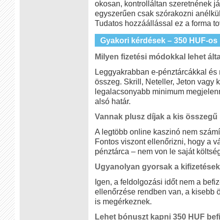
okosan, kontrolláltan szeretnének ját
egyszerűen csak szórakozni anélkü
Tudatos hozzáállással ez a forma to
Gyakori kérdések – 350 HUF-os 
Milyen fizetési módokkal lehet ál
Leggyakrabban e-pénztárcákkal és
összeg. Skrill, Neteller, Jeton vagy k
legalacsonyabb minimum megjelenn
alsó határ.
Vannak plusz díjak a kis összegű
A legtöbb online kaszinó nem számít 
Fontos viszont ellenőrizni, hogy a vá
pénztárca – nem von le saját költség
Ugyanolyan gyorsak a kifizetések
Igen, a feldolgozási időt nem a bef
ellenőrzése rendben van, a kisebb
is megérkeznek.
Lehet bónuszt kapni 350 HUF bef