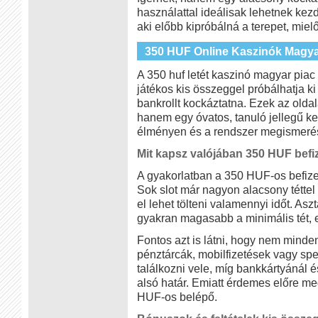
használattal ideálisak lehetnek kez
aki előbb kipróbálná a terepet, mie
350 HUF Online Kaszinók Mag
A 350 huf letét kaszinó magyar piac
játékos kis összeggel próbálhatja ki
bankrollt kockáztatna. Ezek az old
hanem egy óvatos, tanuló jellegű ke
élményen és a rendszer megismeré
Mit kapsz valójában 350 HUF befi
A gyakorlatban a 350 HUF-os befize
Sok slot már nagyon alacsony téttel 
el lehet tölteni valamennyi időt. Asz
gyakran magasabb a minimális tét, e
Fontos azt is látni, hogy nem minde
pénztárcák, mobilfizetések vagy sp
találkozni vele, míg bankkártyánál 
alsó határ. Emiatt érdemes előre me
HUF-os belépő.